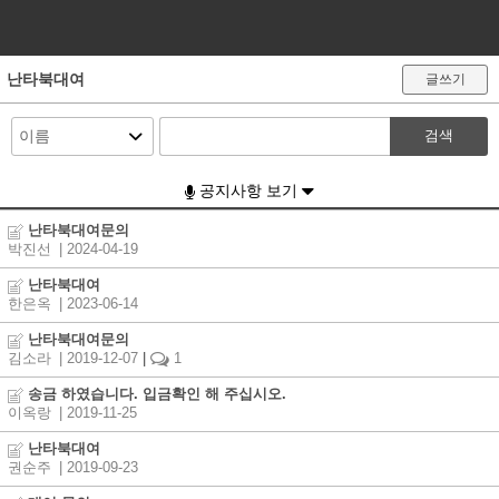
난타북대여
글쓰기
검색
공지사항 보기
난타북대여문의
박진선
| 2024-04-19
난타북대여
한은옥
| 2023-06-14
난타북대여문의
김소라
| 2019-12-07
|
1
송금 하였습니다. 입금확인 해 주십시오.
이옥랑
| 2019-11-25
난타북대여
권순주
| 2019-09-23