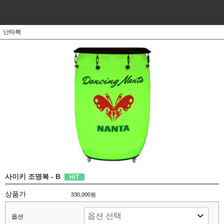
난타북
사이키 조명북 - B
상품가
330,000원
옵션