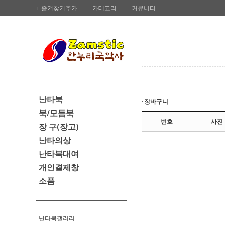
+ 즐겨찾기추가
카테고리
커뮤니티
난타북
장바구니
북/모듬북
번호
사진
장 구(장고)
난타의상
난타북대여
개인결제창
소품
난타북갤러리