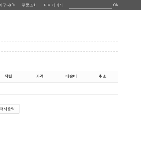
바구니(
0
)
주문조회
마이페이지
OK
적립
가격
배송비
취소
적서출력