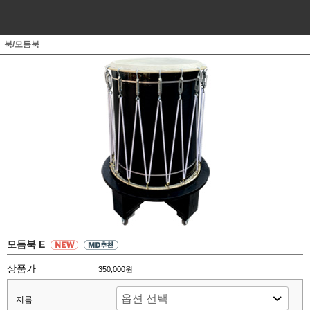
북/모듬북
모듬북 E
상품가
350,000원
지름